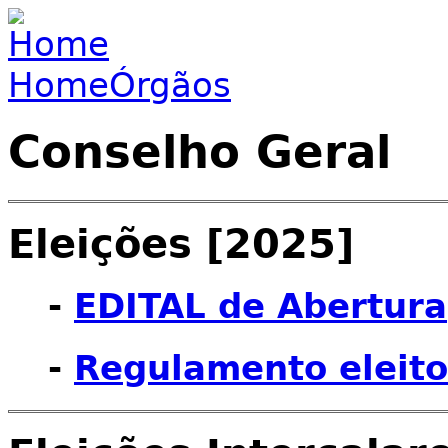
Jump to navigation
Home
Órgãos
You are here
Conselho Geral
Eleições [2025]
-
EDITAL de Abertura
-
Regulamento eleito