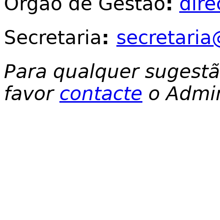
Órgão de Gestão
:
dir
Secretaria
:
secretaria
Para qualquer sugest
favor
contacte
o Admin