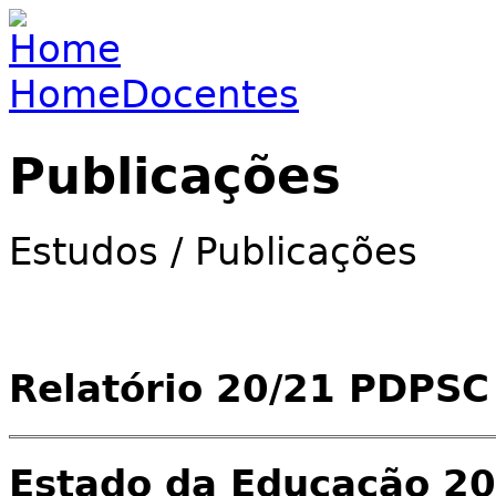
Jump to navigation
Home
Docentes
You are here
Publicações
Estudos / Publicações
Relatório 20/21 PDPSC
Estado da Educação 2