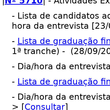
|
Nº 5710
| - Atividades 
- Lista de candidatos a
hora da entrevista [23
-
Lista de graduação fi
1ª tranche) - (28/09/2
- Dia/hora da entrevist
-
Lista de graduação fi
- Dia/hora da entrevista
> [
Consultar
]