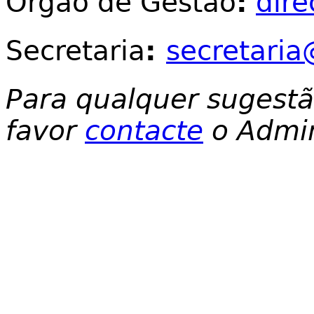
Órgão de Gestão
:
dir
Secretaria
:
secretaria
Para qualquer sugest
favor
contacte
o Admin