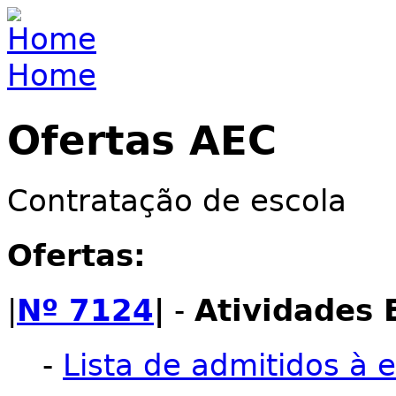
Jump to navigation
Home
You are here
Ofertas AEC
Contratação de escola
Ofertas:
|
Nº 7124
|
-
Atividades 
-
Lista de admitidos à e