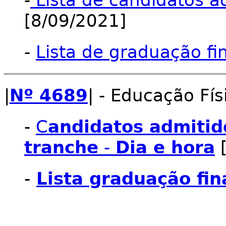
-
Lista de candidatos ad
[8/09/2021]
-
Lista de graduação fi
|
Nº 4689
| - Educação Fís
-
C
andidatos admitido
tranche
-
Dia e hora
[
-
Lista graduação fin