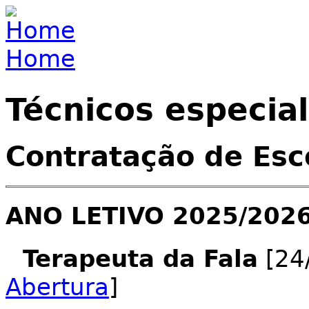
Jump to navigation
Home
You are here
Técnicos especia
Contratação de Esc
ANO LETIVO 2025/202
Terapeuta da Fala
[24/
Abertura
]