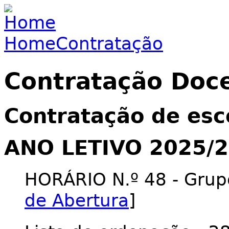
Jump to navigation
Home
Contratação
You are here
Contratação Doc
Contratação de esc
ANO LETIVO 2025/
HORÁRIO N.º 48 - Grupo
de Abertura
]