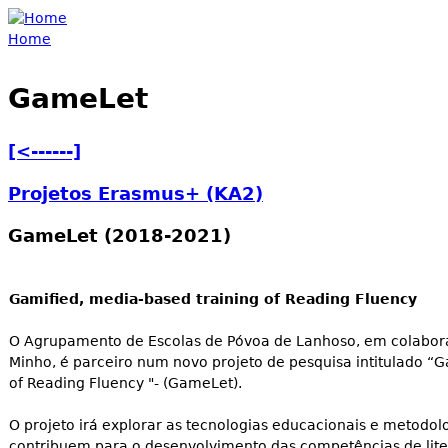
Jump to navigation
Home
You are here
GameLet
[<------]
Projetos Erasmus+
(KA2)
GameLet (2018-2021)
Gamified, media-based training of Reading Fluency
O Agrupamento de Escolas de Póvoa de Lanhoso, em colabor
Minho, é parceiro num novo projeto de pesquisa intitulado “G
of Reading Fluency "- (GameLet).
O projeto irá explorar as tecnologias educacionais e metodo
contribuem para o desenvolvimento das competências de lit