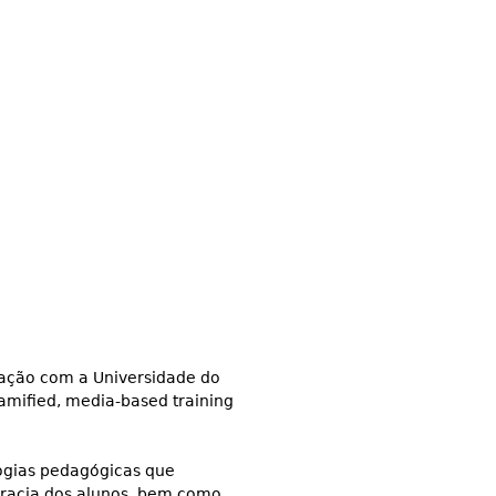
ação com a Universidade do
amified, media-based training
logias pedagógicas que
eracia dos alunos, bem como